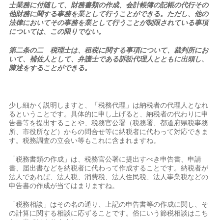
士業務に付随して、財務書類の作成、会計帳簿の記帳の代行その
他財務に関する事務を業として行うことができる。ただし、他の
法律においてその事務を業として行うことが制限されている事項
については、この限りでない。
第二条の二 税理士は、租税に関する事項について、裁判所にお
いて、補佐人として、弁護士である訴訟代理人とともに出頭し、
陳述をすることができる。
少し細かく説明しますと、「税務代理」は納税者の代理人となれ
るということです。具体的に申し上げると、納税者の代わりに申
告書等を提出することや、税務官公署（税務署、都道府県税事務
所、市役所など）からの問合せ等に納税者に代わって対応できま
す。税務調査の立会い等もこれに含まれますね。
「税務書類の作成」は、税務官公署に提出すべき申告書、申請
書、届出書などを納税者に代わって作成することです。納税者が
法人であれば、法人税、消費税、法人住民税、法人事業税などの
申告書の作成が当てはまりますね。
「税務相談」はその名の通り、上記の申告書等の作成に関し、そ
の計算に関する相談に応ずることです。俗にいう節税相談はこち