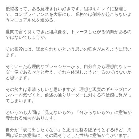
後継者って、ある意味きれい好きです。組織をキレイに整理し
て、コンプライアンスを大事にし、業務では例外が起こらないよ
うマニュアル化を進める。
世間で言う良くできた組織像を、トレースしたがる傾向があるの
ではないでしょうか。
その根幹には、認められたいという思いの強さがあるように思い
ます。
そういった心理的なプレッシャーから、自分自身も理想的なリー
ダー像であるべきと考え、それを体現しようとするのではないか
と思います。
その努力は素晴らしいと思いますが、理想と現実のギャップにメ
ンバーが気づくと、前述の通りリーダーに対する不信感に繋がっ
てしまいます。
というのも人間は「見えないもの」「分からないもの」に意識が
奪われる傾向があります。
自分が「表に出したくない」と思う性格を隠そうとするほど、周
囲は逆に無意識に、その隠そうとした性格に意識が向かいます。