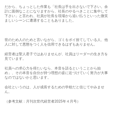
だから、ちょっとした作業も「社長は手を出さないで下さい。余
計に面倒なことになりますから、社長のやるべきことに集中して
下さい」と言われ、社員が社長を現場から追い払うといった微笑
ましいシーンに遭遇することもありました。
世のため人のためと言いながら、ゴミをポイ捨てしている人、他
人に対して悪態をつく人を信用できるはずもありません。
経営者は聖人君子ではありませんが、社員はリーダーの生き方を
見ています。
社員への求心力を得たいなら、本音を語るということから始
め」、その本音を自分が持つ理想の姿に近づけていく努力が大事
なのではないかと思います。
会社というのは、人が成長するための学校だと信じてやみませ
ん。
（参考文献：月刊次世代経営者2025年４月号）