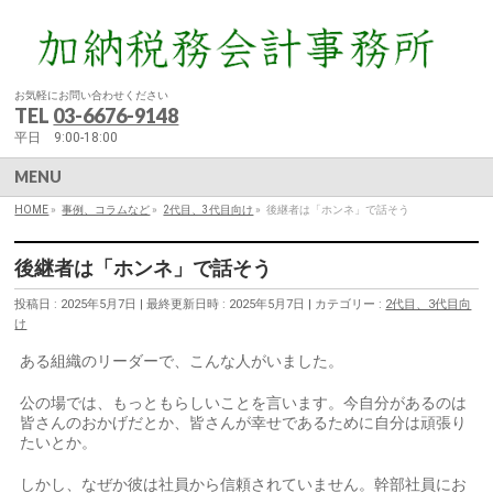
お気軽にお問い合わせください
TEL
03-6676-9148
平日 9:00-18:00
MENU
HOME
»
事例、コラムなど
»
2代目、3代目向け
»
後継者は「ホンネ」で話そう
後継者は「ホンネ」で話そう
投稿日 : 2025年5月7日
最終更新日時 : 2025年5月7日
カテゴリー :
2代目、3代目向
け
ある組織のリーダーで、こんな人がいました。
公の場では、もっともらしいことを言います。今自分があるのは
皆さんのおかげだとか、皆さんが幸せであるために自分は頑張り
たいとか。
しかし、なぜか彼は社員から信頼されていません。幹部社員にお