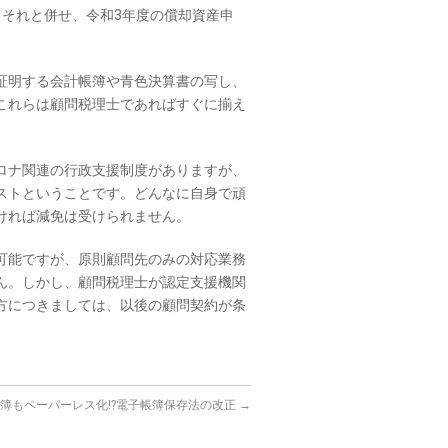
。それと併せ、令和3年度の償却資産申
証明する会計帳簿や青色決算書の写し、
これらは顧問税理士であればすぐに揃え
ロナ関連の行政支援制度がありますが、
ストということです。どんなに自身で頑
ければ減免は受けられません。
可能ですが、原則顧問先のみの対応業務
ん。しかし、顧問税理士が認定支援機関
方につきましては、以後の顧問契約が条
簿もペーパーレス化!?電子帳簿保存法の改正
→