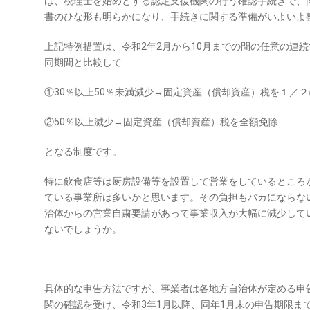
は、税理士を始めとする認定支援機関の行う確認手続きで、
書のひな形も明らかになり、手続きに関する準備がいよいよ
上記特例措置は、令和2年2月から10月までの間の任意の連
同期間と比較して
①30％以上50％未満減少→固定資産（償却資産）税を１／
②50％以上減少→固定資産（償却資産）税を全額免除
となる制度です。
特に飲食店等は厨房設備等を設置して営業をしているところ
ている事業所は多いかと思います。その負担もバカにならな
治体からの営業自粛要請があって事業収入が大幅に減少して
ないでしょうか。
具体的な申告方法ですが、事業者は各地方自治体が定める申
関の確認を受け、令和3年1月以降、同年1月末の申告期限ま