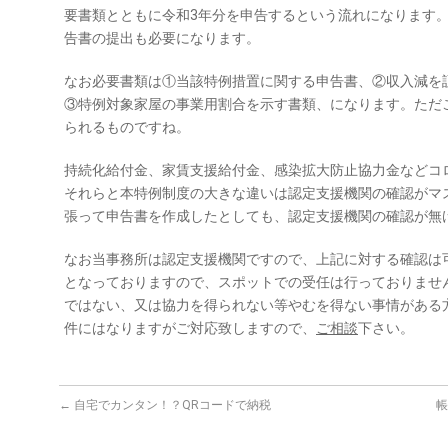
要書類とともに令和3年分を申告するという流れになります
告書の提出も必要になります。
なお必要書類は①当該特例措置に関する申告書、②収入減を
③特例対象家屋の事業用割合を示す書類、になります。ただ
られるものですね。
持続化給付金、家賃支援給付金、感染拡大防止協力金などコ
それらと本特例制度の大きな違いは認定支援機関の確認がマ
張って申告書を作成したとしても、認定支援機関の確認が無
なお当事務所は認定支援機関ですので、上記に対する確認は
となっておりますので、スポットでの受任は行っておりませ
ではない、又は協力を得られない等やむを得ない事情がある
件にはなりますがご対応致しますので、
ご相談
下さい。
←
自宅でカンタン！？QRコードで納税
帳