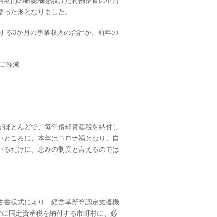
同期間の確認欄を設けた特例措置の申告
整った形となりました。
続する3か月の事業収入の合計が、前年の
２に軽減
がほとんどで、毎年償却資産税を納付し
いところに、本年はコロナ禍となり、自
いるだけに、恵みの制度と言えるのでは
告書様式により、経営革新等認定支援機
でに固定資産税を納付する市町村に、必