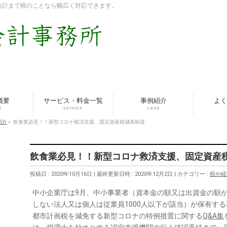
会計まで税のことなら幅広く対応できます。
概要
サービス・料金一覧
事例紹介
よく
t
service
case
紹介
»
飲食業必見！！新型コロナ救済支援、固定資産税減免制度
飲食業必見！！新型コロナ救済支援、固定資産
投稿日 : 2020年10月16日
最終更新日時 : 2020年12月2日
カテゴリー :
税や経
中小企業庁は9月、中小事業者（資本金の額又は出資金の額が
しない法人又は個人は従業員1000人以下が該当）が保有す
都市計画税を減免する新型コロナの特例措置に関する
Q&A集