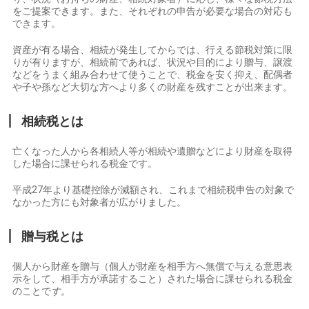
をご提案できます。また、それぞれの申告が必要な場合の対応も
できます。
資産が有る場合、相続が発生してからでは、行える節税対策に限
りが有りますが、相続前であれば、状況や目的により贈与、譲渡
などをうまく組み合わせて使うことで、税金を安く抑え、配偶者
や子や孫など大切な方へより多くの財産を残すことが出来ます。
相続税とは
亡くなった人から各相続人等が相続や遺贈などにより財産を取得
した場合に課せられる税金です。
平成27年より基礎控除が減額され、これまで相続税申告の対象で
なかった方にも対象者が広がりました。
贈与税とは
個人から財産を贈与（個人が財産を相手方へ無償で与える意思表
示をして、相手方が承諾すること）された場合に課せられる税金
のことで
す。