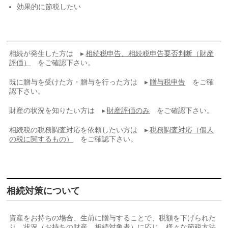
効果的に節税したい
相続が発生した方は ▸
相続税申告、相続税申告要否判断（財産
評価）
をご確認下さい。
既に贈与を受けた方・贈与を行った方は ▸
贈与税申告
をご確
認下さい。
財産の状況を知りたい方は ▸
財産評価のみ
をご確認下さい。
相続税の税務調査対応を依頼したい方は ▸
税務調査対応（個人
の税に関するもの）
をご確認下さい。
相続対策について
資産をお持ちの場合、生前に贈与することで、税額を下げられた
り、状況（お持ちの財産、相続対象者）に応じ、様々な節税方法