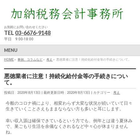
お気軽にお問い合わせください
TEL
03-6676-9148
平日 9:00-18:00
MENU
HOME
»
事例、コラムなど
»
考え
»
悪徳業者に注意！持続化給付金等の手続きについて。
悪徳業者に注意！持続化給付金等の手続きについ
て。
投稿日 : 2020年8月13日
最終更新日時 : 2020年8月13日
カテゴリー :
考え
今般のコロナ禍により、相変わらず大変な状況が続いていて日々
生きていくことさえもままならない方も多いと耳にします。
幸い収入源は確保できているという方でも、例年とは違う夏休み
で、巣ごもり生活を余儀なくされるなど中々心が休まりません
ね。