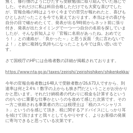
無く、修行僧のようにひたすら受験勉強に取り組んでいた感じで
した。それだけに私は科目合格しただけでも大変な喜びでした
が、官報合格の時はようやく今までの苦労が報われたと、喜びも
ひとしおだったことを今でも覚えております。本当はその喜びを
自分の目で確かめたくて、発表が出る9時前からネット前に張り
付き、発表が出たタイミングで一つ一つ自分の名前を探していま
したが、そんな折知人より「官報に名前があったね。おめでと
う！」との連絡が…「良かった～」と思う反面「先に言わないで
よ！」と妙に複雑な気持ちになったことも今では良い思い出で
す。
さて国税庁のHPには合格者数の詳細が掲載されております。
https://www.nta.go.jp/taxes/zeirishi/zeirishishiken/shikenkekka/
今年の官報合格者数は648人で受験者数が26,673人ですから、到
達率は何と2.4％！数字の上からも狭き門だということがお分かり
かと思います。それだけ納税者の代わりに税金を計算するという
のがいかに重要な仕事かというのを改めて感じた次第です。その
一方ご依頼される事業者の方には税理士は「税のスペシャリス
ト」というのを感じて頂き、税に関するアドバイスにしっかり耳
を傾けて頂けますと我々としてもやりやすく、よりお客様の発展
に寄与できると思っている次第です。