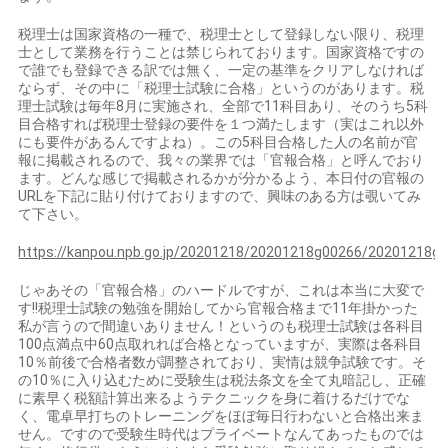
税理士は国家資格の一種で、税理士として登録しない限り、税理
士として業務を行うことは禁じられております。国家資格ですの
で誰でも登録できる訳では無く、一定の基準をクリアしなければ
ならず、その中に「税理士試験に合格」というのがあります。税
理士試験は毎年8月に実施され、全部で11科目あり、そのうち5科
目合格すれば税理士登録の要件を１つ満たします（実はこれ以外
にも要件があるんですよね）。この5科目合格した人の名前が官
報に掲載されるので、我々の業界では「官報合格」と呼んでおり
ます。どんな感じで掲載されるかが分かるよう、本日付の官報の
URLを下記に貼り付けておりますので、興味のある方は覗いてみ
て下さい。
https://kanpou.npb.go.jp/20201218/20201218g00266/20201218g
じゃあその「官報合格」のハードルですが、これは本当に大変で
す!!税理士試験の勉強を開始してから官報合格まで11年掛かった
私が言うので間違いありません！というのも税理士試験は各科目
100点満点中60点取れれば合格となっていますが、実際は各科目
10％前後で合格者数が調整されており、実情は競争試験です。そ
の10％に入り込むために受験生は税法条文を全て丸暗記し、正確
に素早く税額計算出来るようテクニックを身に着けるだけでな
く、電卓早打ちのトレーニングをほぼ毎日行わないと合格出来ま
せん。ですので受験生時代はプライベートなんてあったものでは