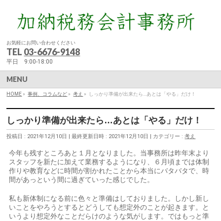
お気軽にお問い合わせください
TEL
03-6676-9148
平日 9:00-18:00
MENU
HOME
»
事例、コラムなど
»
考え
»
しっかり準備が出来たら…あとは「やる」だけ！
しっかり準備が出来たら…あとは「やる」だけ！
投稿日 : 2021年12月10日
最終更新日時 : 2021年12月10日
カテゴリー :
考え
今年も残すところあと１月となりました。当事務所は昨年末より
スタッフを新たに加えて業務するようになり、６月頃までは体制
作りや教育などに時間が割かれたことから本当にバタバタで、時
間があっという間に過ぎていった感じでした。
私も新体制になる前に色々と準備はしておりました。しかし新し
いことをやろうとするとどうしても想定外のことが起きます。と
いうより想定外なことだらけのような気がします。ではもっと準