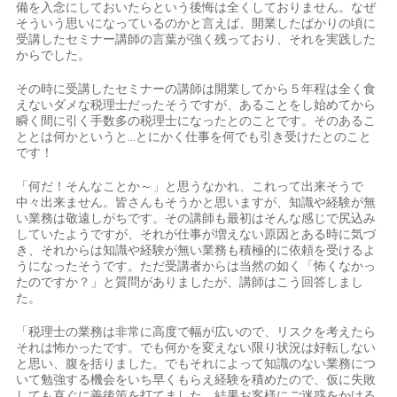
備を入念にしておいたらという後悔は全くしておりません。なぜ
そういう思いになっているのかと言えば、開業したばかりの頃に
受講したセミナー講師の言葉が強く残っており、それを実践した
からでした。
その時に受講したセミナーの講師は開業してから５年程は全く食
えないダメな税理士だったそうですが、あることをし始めてから
瞬く間に引く手数多の税理士になったとのことです。そのあるこ
ととは何かというと…とにかく仕事を何でも引き受けたとのこと
です！
「何だ！そんなことか～」と思うなかれ、これって出来そうで
中々出来ません。皆さんもそうかと思いますが、知識や経験が無
い業務は敬遠しがちです。その講師も最初はそんな感じで尻込み
していたようですが、それが仕事が増えない原因とある時に気づ
き、それからは知識や経験が無い業務も積極的に依頼を受けるよ
うになったそうです。ただ受講者からは当然の如く「怖くなかっ
たのですか？」と質問がありましたが、講師はこう回答しまし
た。
「税理士の業務は非常に高度で幅が広いので、リスクを考えたら
それは怖かったです。でも何かを変えない限り状況は好転しない
と思い、腹を括りました。でもそれによって知識のない業務につ
いて勉強する機会をいち早くもらえ経験を積めたので、仮に失敗
しても直ぐに善後策を打てました。結果お客様にご迷惑をかける