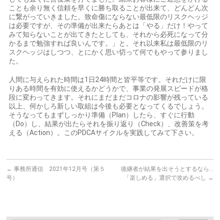
ことも余り無く信頼を早くに勝ち取ることが出来て、どんどん次
に繋がっていきました。致命傷にならない最低限のリスクヘッジ
は必要ですが、その準備が出来たらあとは「やる」だけ！やって
みて知らないことが出てきたとしても、それから必死になって分
かるまで勉強すれば良いんです。」と。それ以来私は最低限のリ
スクヘッジはしつつ、とにかく思い切って何でもやって参りまし
た。
人間に与えられた時間は1日24時間と皆平等です。それだけに限
りある時間を有効に使えるかどうかで、事業の発展スピードが格
段に変わってきます。それにまだまだコロナの影響が残っている
以上、何かしろ新しい取組は今後も必要となってくるでしょう。
そうなってもまずしっかり準備（Plan）したら、すぐに行動
（Do）し、結果が出たらそれを振り返り（Check）、改善策を考
える（Action）。このPDCAサイクルを実践してみて下さい。
←
事務所通信 2021年12月号（第５
後継者が結果を出そうとするなら…
号）
「楽しめる」選択で攻めるべし
→