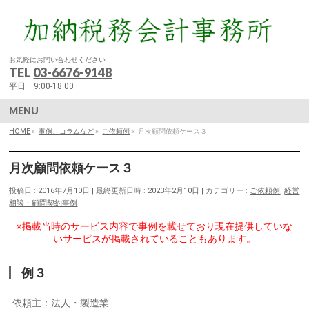
お気軽にお問い合わせください
TEL
03-6676-9148
平日 9:00-18:00
MENU
HOME
»
事例、コラムなど
»
ご依頼例
»
月次顧問依頼ケース３
月次顧問依頼ケース３
投稿日 : 2016年7月10日
最終更新日時 : 2023年2月10日
カテゴリー :
ご依頼例
,
経営
相談・顧問契約事例
※掲載当時のサービス内容で事例を載せており現在提供していな
いサービスが掲載されていることもあります。
例３
依頼主：法人・製造業