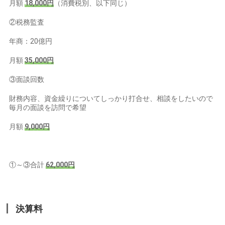
月額
18,000円
（消費税別、以下同じ）
②税務監査
年商：20億円
月額
35,000円
③面談回数
財務内容、資金繰りについてしっかり打合せ、相談をしたいので
毎月の面談を訪問で希望
月額
9,000円
①～③合計
62,000円
決算料