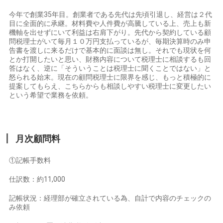
今年で創業35年目。創業者である先代は先頃引退し、経営は２代
目に全面的に承継。材料費や人件費が高騰している上、売上も新
機軸を出せずにいて利益は右肩下がり。先代から契約している顧
問税理士がいて毎月１０万円支払っているが、毎期決算時のみ申
告書を渡しに来るだけで基本的に面談は無し。それでも現状を何
とか打開したいと思い、財務内容について税理士に相談するも回
答はなく、逆に「そういうことは税理士に聞くことではない」と
怒られる始末。現在の顧問税理士に限界を感じ、もっと積極的に
提案してもらえ、こちらからも相談しやすい税理士に変更したい
という希望で業務を依頼。
月次顧問料
①記帳手数料
仕訳数：約11,000
記帳状況：経理部が確立されている為、自計で内容のチェックの
み依頼