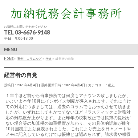
お気軽にお問い合わせください
TEL
03-6676-9148
平日 9:00-18:00
MENU
HOME
»
事例、コラムなど
»
考え
»
経営者の自覚
経営者の自覚
投稿日 : 2023年4月4日
最終更新日時 : 2023年4月4日
カテゴリー :
考え
１年半ほど前から当事務所では何度もアナウンス致しましたが、
いよいよ本年10月にインボイス制度が導入されます。それに向け
ての対応につきましては、過去のコラムでもお伝えさせて頂きま
したが、いずれにしてもかつてないほどドラスティックに財務対
応の難易度が上がります。また昨年の税制改正では帳簿の提出が
ない場合等の加算税の加重措置が加わり、その具体的詳細が昨年
10月
国税庁より発表
されました。これにより売上を日々ノートや
メモに記入しているだけでは帳簿とは認められず、請求書や領収