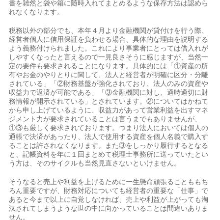
書を雑然と袋や箱に随時入れてまとめるような保存方法は認めら
れなくなります。
税務以外の部分でも、本年４月より金融機関が貸付けを行う際、
経営者個人に信用保証を負わせる場合、具体的な理由を説明する
よう義務付けられました。これにより事業者にとっては借入れが
しやすくなったと言えるので一見良さそうに感じますが、当然一
定の要件も要求されることになります。具体的には「①資産の所
有やお金のやりとりに関して、法人と経営者が明確に区分・分離
されている」「②財務基盤が強化されており、法人のみの資産や
収益力で返済が可能である」「③金融機関に対し、適時適切に財
務情報が開示されている」とされています。②についてはかねて
から申し上げているように、収益力があって営業利益を出すマネ
ジメント力が要求されていることは言うまでもありませんが、
①③も厳しく要求されております。つまり法人においては個人の
通帳で決済があったり、法人で使用する資産を個人名義で購入す
ることは許されなくなります。また③をしっかり履行するとなる
と、記帳資料を年に１回まとめて税理士事務所に送っていたとい
う方は、そのサイクルも当然見直さないといけません。
そうなると売上や利益を上げるために一生懸命頑張ることももち
ろん重要ですが、財務対応についても経営者の重要な「仕事」で
あると今まで以上に自覚しなければ、売上や利益が上がっても淘
汰されてしまうような世の中に向かっていることは間違いありま
せん。