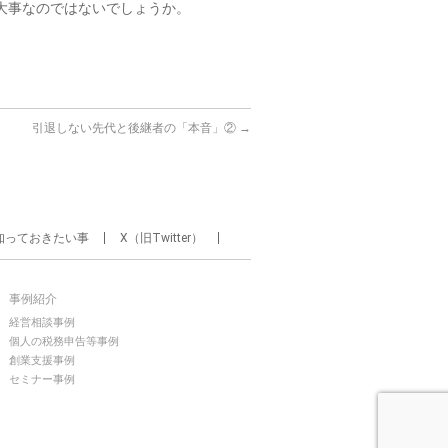
大事なのではないでしょうか。
引退しない先代と後継者の「本音」②
→
知っておきたい事
X（旧Twitter）
事例紹介
経営相談事例
個人の税務申告等事例
創業支援事例
セミナー事例