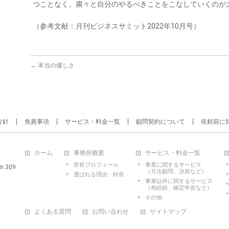
つことなく、粛々と自分のやるべきことをこなしていくのが
（参考文献：月刊ビジネスサミット2022年10月号）
←
本当の優しさ
方針
免責事項
サービス・料金一覧
顧問契約について
依頼前に
ホーム
事務所概要
サービス・料金一覧
所長プロフィール
事業に関するサービス
n 309
（月次顧問、決算など）
選ばれる理由・特長
事業以外に関するサービス
（相続税、確定申告など）
その他
よくある質問
お問い合わせ
サイトマップ