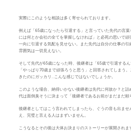
実際にこのような相談は多く寄せられております。
例えば「65歳になったら引退する」と言っていた先代の言
には何とか会社の全てを掌握しなければ」と必死の思いで頑
一向に引退する気配を見せない。また先代は自分の仕事の引
雰囲気は一切見えない。
そして先代が65歳になった時、後継者は「65歳で引退する
「やっぱり70歳まで頑張ろうと思う」と回答されてしまう
きたのにガッカリ…こんな感じではないでしょうか。
このような場合、納得いかない後継者は先代に何故か？と詰
代は面倒臭そうに決まって「後継者であるお前がまだまだ頼
後継者としてはこう言われてしまったら、ぐうの音も出ませ
え、完璧と言える人はまずいません。
こうなるとその後は大体お決まりのストーリーが展開されま