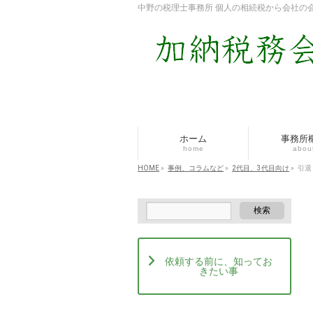
中野の税理士事務所 個人の相続税から会社の
ホーム
事務所
home
abou
HOME
»
事例、コラムなど
»
2代目、3代目向け
»
引退
依頼する前に、知ってお
きたい事